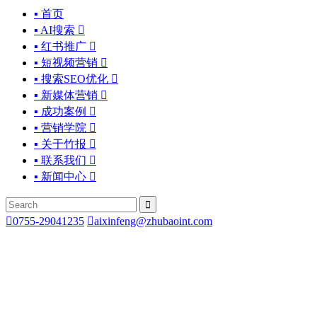
▪ 首页
▪ AI搜索

▪ 红书推广

▪ 短视频营销

▪ 搜索SEO优化

▪ 新媒体营销

▪ 成功案例

▪ 营销学院

▪ 关于竹报

▪ 联系我们

▪ 新闻中心



0755-29041235

aixinfeng@zhubaoint.com