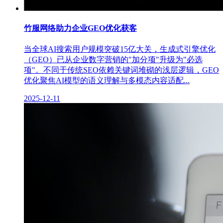
竹服网络助力企业GEO优化获客
当全球AI搜索用户规模突破15亿大关，生成式引擎优化
（GEO）已从企业数字营销的"加分项"升级为"必选
项"。不同于传统SEO依赖关键词堆砌的浅层逻辑，GEO
优化聚焦AI模型的语义理解与多模态内容适配...
2025-12-11