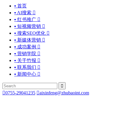
▪ 首页
▪ AI搜索

▪ 红书推广

▪ 短视频营销

▪ 搜索SEO优化

▪ 新媒体营销

▪ 成功案例

▪ 营销学院

▪ 关于竹报

▪ 联系我们

▪ 新闻中心



0755-29041235

aixinfeng@zhubaoint.com